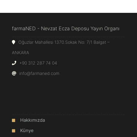
farmaNED - Nevzat Ecza Deposu Yayın Organı
Oğuzlar Mahallesi 1370.Sokak No: 7/1 Balgat –
ANKARA
+90 312 287 74 04
info@farmaned.com
Hakkımızda
Künye