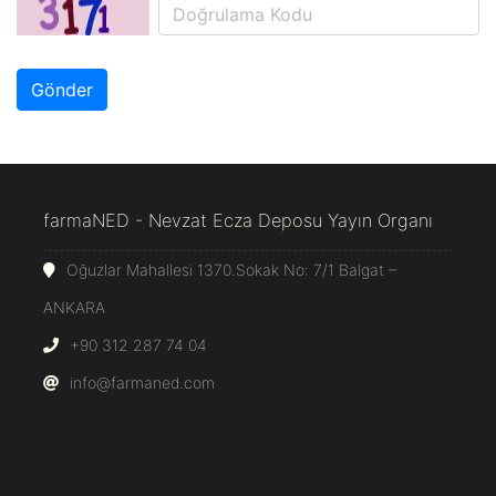
farmaNED - Nevzat Ecza Deposu Yayın Organı
Oğuzlar Mahallesi 1370.Sokak No: 7/1 Balgat –
ANKARA
+90 312 287 74 04
info@farmaned.com